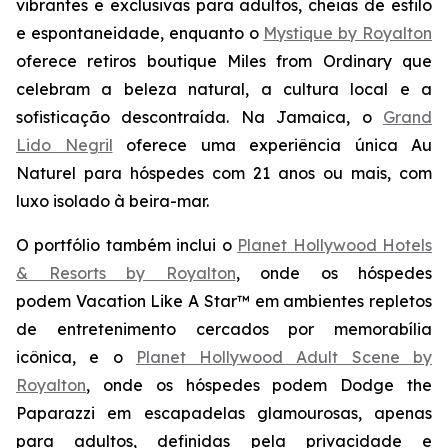
vibrantes e exclusivas para adultos, cheias de estilo
e espontaneidade, enquanto o
Mystique by Royalton
oferece retiros boutique
Miles from Ordinary
que
celebram a beleza natural, a cultura local e a
sofisticação descontraída. Na Jamaica, o
Grand
Lido Negril
oferece uma experiência única
Au
Naturel
para hóspedes com 21 anos ou mais, com
luxo isolado à beira-mar.
O portfólio também inclui o
Planet Hollywood Hotels
& Resorts by Royalton
, onde os hóspedes
podem
Vacation Like A Star™
em ambientes repletos
de entretenimento cercados por memorabília
icônica, e o
Planet Hollywood Adult Scene by
Royalton
, onde os hóspedes podem
Dodge the
Paparazzi
em escapadelas glamourosas, apenas
para adultos, definidas pela privacidade e